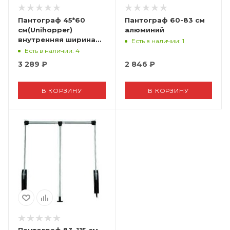
Пантограф 45*60
Пантограф 60-83 см
см(Unihopper)
алюминий
внутренняя ширина
Есть в наличии
: 1
от 54 см черный/хром
Есть в наличии
: 4
3 289
₽
2 846
₽
В КОРЗИНУ
В КОРЗИНУ