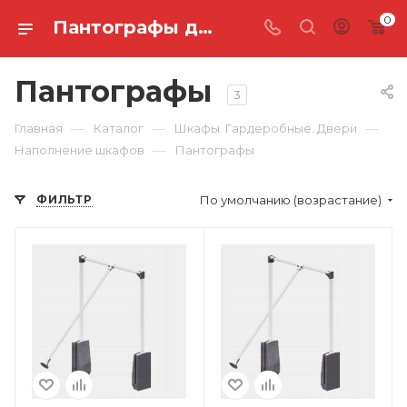
0
Пантографы для шкафов — экономия пространства и комфорт. Купить по выгодной цене в интернет‑магазине I Мебельные запчасти
Пантографы
3
—
—
—
Главная
Каталог
Шкафы. Гардеробные. Двери
—
Наполнение шкафов
Пантографы
ФИЛЬТР
По умолчанию (возрастание)