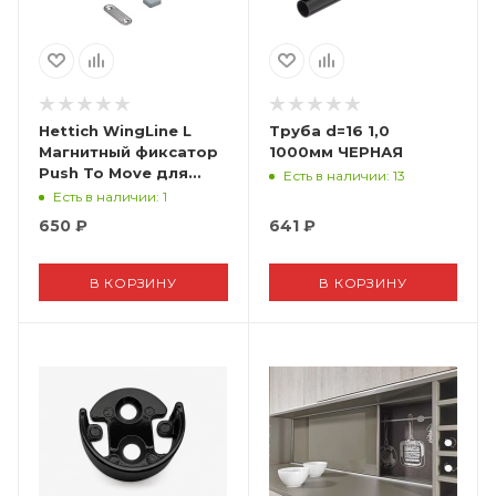
Hettich WingLine L
Труба d=16 1,0
Магнитный фиксатор
1000мм ЧЕРНАЯ
Push To Move для
Есть в наличии
: 13
Wingline L, под
Есть в наличии
: 1
запрессовку
650
₽
641
₽
В КОРЗИНУ
В КОРЗИНУ