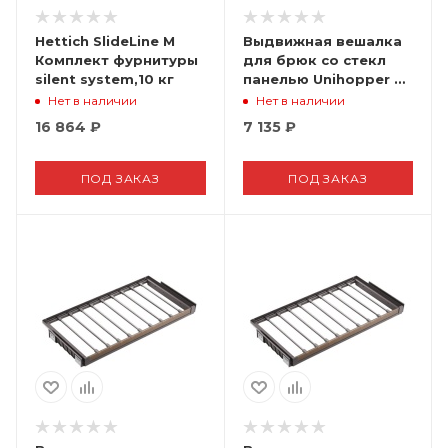
Hettich SlideLine M
Выдвижная вешалка
Комплект фурнитуры
для брюк со стекл
silent system,10 кг
панелью Unihopper в
базу 600мм, c
Нет в наличии
Нет в наличии
доводчиком, clip-on,
16 864
₽
7 135
₽
NAKA
ПОД ЗАКАЗ
ПОД ЗАКАЗ