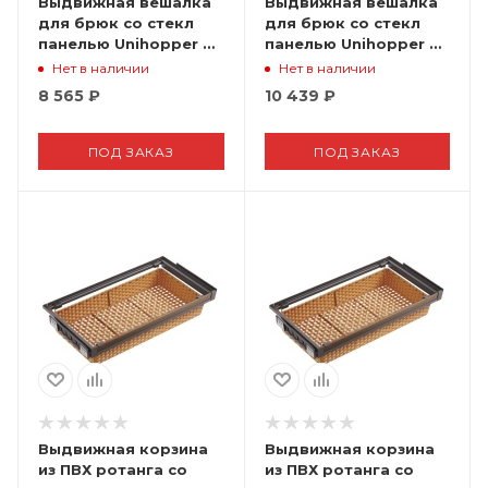
Выдвижная вешалка
Выдвижная вешалка
для брюк со стекл
для брюк со стекл
панелью Unihopper в
панелью Unihopper в
базу 800мм, c
базу 900мм, c
Нет в наличии
Нет в наличии
доводчиком, clip-on,
доводчиком, clip-on,
8 565
₽
10 439
₽
NAKA
NAKA
ПОД ЗАКАЗ
ПОД ЗАКАЗ
Выдвижная корзина
Выдвижная корзина
из ПВХ ротанга со
из ПВХ ротанга со