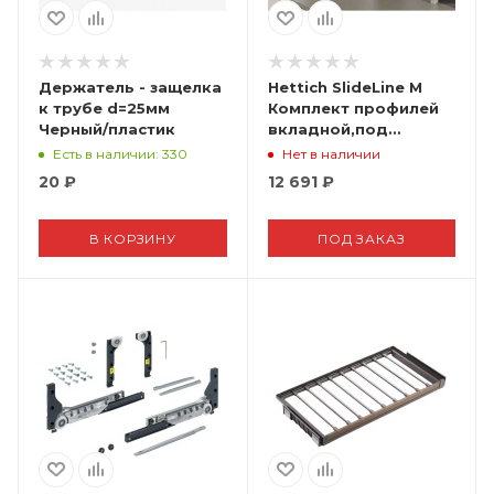
Держатель - защелка
Hettich SlideLine M
к трубе d=25мм
Комплект профилей
Черный/пластик
вкладной,под
прикручивание L
Есть в наличии
: 330
Нет в наличии
2500,серебристый
20
₽
12 691
₽
В КОРЗИНУ
ПОД ЗАКАЗ