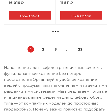
900мм c доводчиком
600мм с доводчиком
16 016
₽
11 511
₽
clip-on NAKA
clip-on NAKA
ПОД ЗАКАЗ
ПОД ЗАКАЗ
1
2
3
22
Наполнение для шкафов и раздвижные системы:
функциональное хранение без потерь
пространства Организуйте удобное хранение
вещей с продуманным наполнением и надёжными
раздвижными системами. Мы предлагаем готовые
и индивидуальные решения для шкафов любого
типа — от компактных моделей до просторных
гардеробных. Почему важно грамотно подобрать