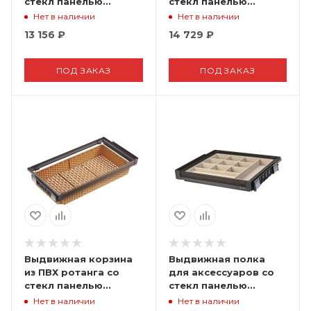
стекл панелью
стекл панелью
Unihopper в базу
Unihopper в базу
Нет в наличии
Нет в наличии
600мм c доводчиком
800мм c доводчиком
13 156
₽
14 729
₽
clip-on NAKA
clip-on NAKA
ПОД ЗАКАЗ
ПОД ЗАКАЗ
Выдвижная корзина
Выдвижная полка
из ПВХ ротанга со
для аксессуаров со
стекл панелью
стекл панелью
Unihopper в базу
Unihopper в базу
Нет в наличии
Нет в наличии