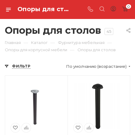
0
Опоры для столов: прочность и стиль — купить по выгодной цене в интернет‑магазине I Мебельные запчасти
Опоры для столов
45
—
—
—
Главная
Каталог
Фурнитура мебельная
—
Опоры для корпусной мебели
Опоры для столов
ФИЛЬТР
По умолчанию (возрастание)