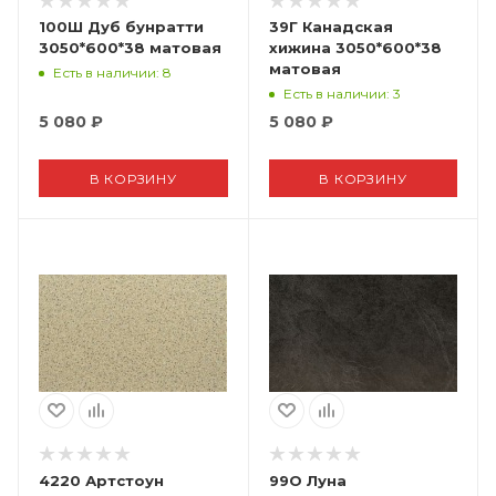
100Ш Дуб бунратти
39Г Канадская
3050*600*38 матовая
хижина 3050*600*38
матовая
Есть в наличии
: 8
Есть в наличии
: 3
5 080
₽
5 080
₽
В КОРЗИНУ
В КОРЗИНУ
4220 Артстоун
99О Луна