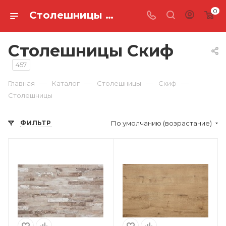
0
Столешницы — купить по выгодной цене в интернет‑магазине I Мебельные запчасти
Столешницы Скиф
457
—
—
—
—
Главная
Каталог
Столешницы
Скиф
Столешницы
ФИЛЬТР
По умолчанию (возрастание)