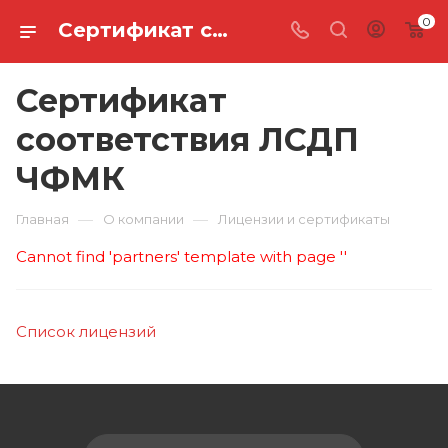
0
Сертификат соответствия ЛСДП ЧФМК
Сертификат
соответствия ЛСДП
ЧФМК
—
—
Главная
О компании
Лицензии и сертификаты
Cannot find 'partners' template with page ''
Список лицензий