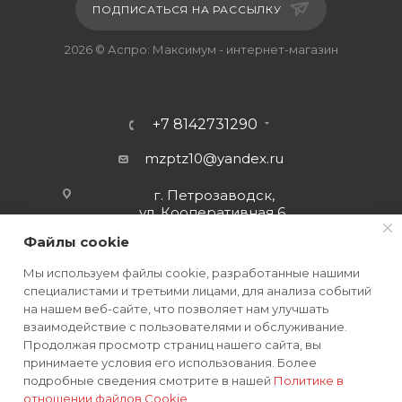
ПОДПИСАТЬСЯ НА РАССЫЛКУ
2026 © Аспро: Максимум - интернет-магазин
+7 8142731290
mzptz10@yandex.ru
г. Петрозаводск,
ул. Кооперативная 6
Файлы cookie
Мы используем файлы cookie, разработанные нашими
специалистами и третьими лицами, для анализа событий
на нашем веб-сайте, что позволяет нам улучшать
взаимодействие с пользователями и обслуживание.
Продолжая просмотр страниц нашего сайта, вы
принимаете условия его использования. Более
подробные сведения смотрите в нашей
Политике в
отношении файлов Cookie
.